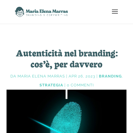
Autenticità nel branding:
cos’è, per davvero
DA
MARIA ELENA MARRAS
|
APR 26, 2023
|
BRANDING
,
STRATEGIA
|
0 COMMENTI